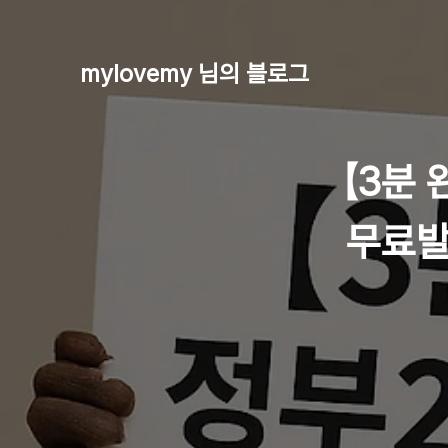
mylovemy 님의 블로그
【3분
무료발