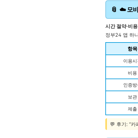
☁️ 모
시간 절약·비용
정부24 앱 하
항목
이용시
비용
인증방
보관
제출
💬 후기: 