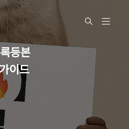
메
뉴
등록등본
신가이드