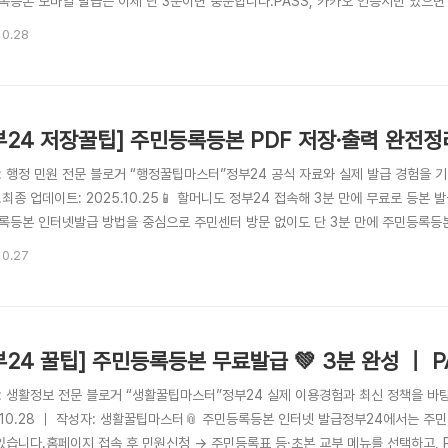
록등본 모바일 발급은 이제 단 3분이면 충분합니다.PASS, 카카오 인증서만 있으면 
AQ까지 전부 정리했습니다.🔥 바로가기:👉 발급 절차 보기 ｜ 👉 PDF 출력법 ｜
10.28
급 절차공동인증서 없이 발급하기출력·저장법FAQ 15선☁️ 모바일로 등본 발급이 좋
부24 저장꿀팁] 주민등록등본 PDF 저장·출력 완전정
: 행정 민원 전문 블로거 “행정꿀팁마스터”정부24 공식 자료와 실제 발급 경험을 
최종 업데이트: 2025.10.25📱 할머니도 정부24 접속해 3분 만에 무료로 등본
록등본 인터넷발급 방법을 중심으로 주민센터 방문 없이도 단 3분 만에 주민등록등본
실제 과정부터 공동인증서 없이 가능한 PASS·카카오 인증 로그인법까지 전부 정리했습
10.27
바로가기 ｜ 👉 공동인증서 없이 발급법 보기📋 목차정부24로 등본 발급해야 하는 
부24 꿀팁] 주민등록등본 무료발급 💚 3분 완성 ｜ 
: 생활정보 전문 블로거 “생활꿀팁마스터”정부24 실제 이용경험과 최신 정책을 바탕
5.10.28 ｜ 작성자: 생활꿀팁마스터📎 주민등록등본 인터넷 발급정부24에서는 
 있습니다.홈페이지 접속 후 민원신청 → 주민등록표 등·초본 교부 메뉴를 선택하고, 