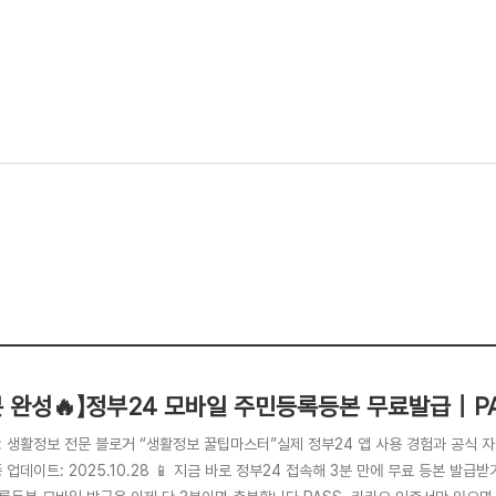
분 완성🔥】정부24 모바일 주민등록등본 무료발급｜PA
: 생활정보 전문 블로거 “생활정보 꿀팁마스터”실제 정부24 앱 사용 경험과 공식 
 업데이트: 2025.10.28 📱 지금 바로 정부24 접속해 3분 만에 무료 등본 발