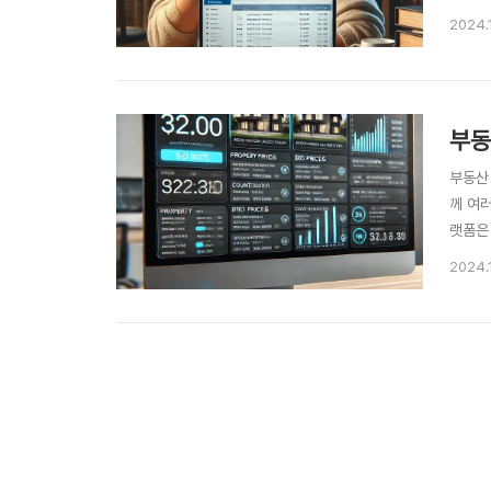
보자들
2024.1
매란 
관 아래
부동
부동산
께 여
랫폼은
글에서
2024.1
매 플
비스입