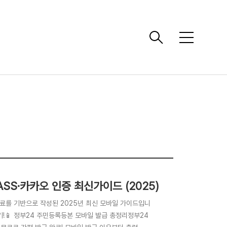
메
뉴
SS·카카오 인증 최신가이드 (2025)
자료를 기반으로 작성된 2025년 최신 모바일 가이드입니
급받기!📱 정부24 주민등록등본 모바일 발급 총정리정부24